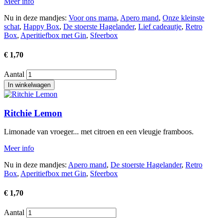
Meer info
Nu in deze mandjes:
Voor ons mama
,
Apero mand
,
Onze kleinste
schat
,
Happy Box
,
De stoerste Hagelander
,
Lief cadeautje
,
Retro
Box
,
Aperitiefbox met Gin
,
Sfeerbox
€ 1,70
Aantal
Afbeelding
Ritchie Lemon
Limonade van vroeger... met citroen en een vleugje framboos.
Meer info
Nu in deze mandjes:
Apero mand
,
De stoerste Hagelander
,
Retro
Box
,
Aperitiefbox met Gin
,
Sfeerbox
€ 1,70
Aantal