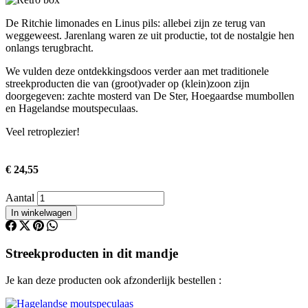
De Ritchie limonades en Linus pils: allebei zijn ze terug van
weggeweest. Jarenlang waren ze uit productie, tot de nostalgie hen
onlangs terugbracht.
We vulden deze ontdekkingsdoos verder aan met traditionele
streekproducten die van (groot)vader op (klein)zoon zijn
doorgegeven: zachte mosterd van De Ster, Hoegaardse mumbollen
en Hagelandse moutspeculaas.
Veel retroplezier!
€ 24,55
Aantal
Facebook
X
Pinterest
WhatsApp
(Twitter)
Streekproducten in dit mandje
Je kan deze producten ook afzonderlijk bestellen :
Afbeelding