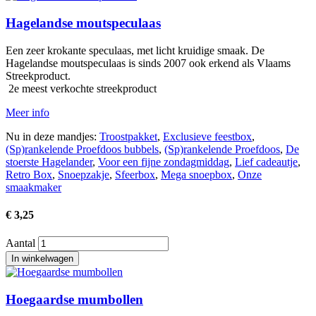
Hagelandse moutspeculaas
Een zeer krokante speculaas, met licht kruidige smaak. De
Hagelandse moutspeculaas is sinds 2007 ook erkend als Vlaams
Streekproduct.
2e meest verkochte streekproduct
Meer info
Nu in deze mandjes:
Troostpakket
,
Exclusieve feestbox
,
(Sp)rankelende Proefdoos bubbels
,
(Sp)rankelende Proefdoos
,
De
stoerste Hagelander
,
Voor een fijne zondagmiddag
,
Lief cadeautje
,
Retro Box
,
Snoepzakje
,
Sfeerbox
,
Mega snoepbox
,
Onze
smaakmaker
€ 3,25
Aantal
Afbeelding
Hoegaardse mumbollen