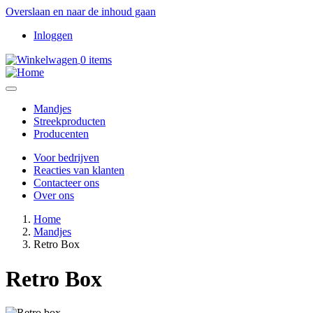
Overslaan en naar de inhoud gaan
Inloggen
Gebruikersmenu
0 items
Mandjes
Streekproducten
Hoofdnavigatie
Producenten
Voor bedrijven
Reacties van klanten
Secondary
Contacteer ons
navigation
Over ons
Home
Mandjes
Kruimelpad
Retro Box
Retro Box
Afbeelding