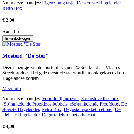
Nu in deze mandjes:
Eigenzinnig tasje
,
De stoerste Hagelander
,
Retro Box
€ 2,00
Aantal
Afbeelding
Mosterd "De Ster"
Deze smeuïge zachte mosterd is sinds 2006 erkend als Vlaams
Streekproduct. Het gele mosterdzaad wordt nu ook gekweekt op
Hagelandse bodem.
Meer info
Nu in deze mandjes:
Voor de fijnproever
,
Exclusieve feestbox
,
(Sp)rankelende Proefdoos bubbels
,
(Sp)rankelende Proefdoos
,
De
stoerste Hagelander
,
Retro Box
,
Degustatiepakket met bier
,
De
kleinste Hagelander
,
Degustatiebox met advocaat
€ 4,00