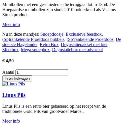
Muntbollen met een geschiedenis die teruggaat tot in 1854. De
Hoegaardse mumbollen zijn sinds 2010 ook erkend als Vlaams
Streekproduct.
Meer info
Nu in deze mandjes:
Snoepdoosje
,
Exclusieve feestbox
,
(Sp)rankelende Proefdoos bubbels
,
(Sp)rankelende Proefdoos
,
De
stoerste Hagelander
,
Retro Box
,
Degustatiepakket met bier
,
Sfeerbox
,
Mega snoepbox
,
Degustatiebox met advocaat
€ 4,50
Aantal
Afbeelding
Linus Pils
Linus Pils is een retro-bier gebaseerd op het recept van de
traditionele Gold-Pils van grootvader Marcel.
Meer info